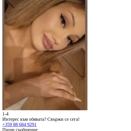
1-4
2
Интерес към обявата?
Свържи се сега!
И
+359 88 684 9291
+
Пиши съобщение