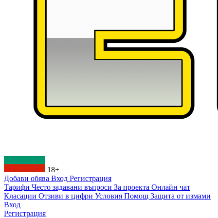
18+
Добави обява
Вход
Регистрация
Тарифи
Често задавани въпроси
За проекта
Онлайн чат
Класации
Отзиви в цифри
Условия
Помощ
Защита от измами
Вход
Регистрация