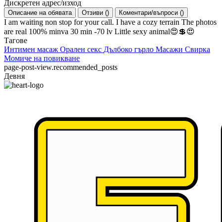
Дискретен адрес/изход
Описание на обявата
Отзиви
(
)
Коментари/въпроси
(
)
I am waiting non stop for your call. I have a cozy terrain The photos
are real 100% minva 30 min -70 lv Little sexy animal😍💲😍
Тагове
Интимен масаж
Орален секс
Дълбоко гърло
Масажи
Свирка
Момиче на повикване
page-post-view.recommended_posts
Девня