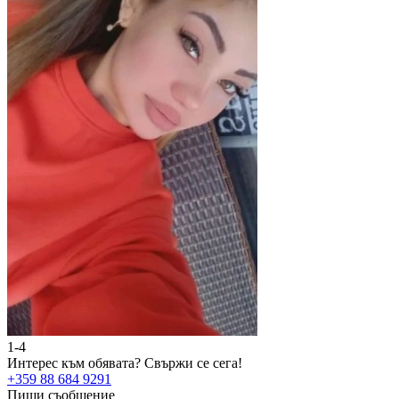
1-4
2
Интерес към обявата?
Свържи се сега!
И
+359 88 684 9291
+
Пиши съобщение