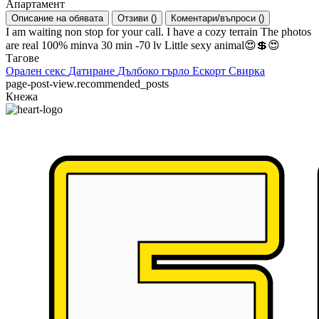
Апартамент
Описание на обявата
Отзиви
(
)
Коментари/въпроси
(
)
I am waiting non stop for your call. I have a cozy terrain The photos
are real 100% minva 30 min -70 lv Little sexy animal😍💲😍
Тагове
Орален секс
Датиране
Дълбоко гърло
Ескорт
Свирка
page-post-view.recommended_posts
Кнежа