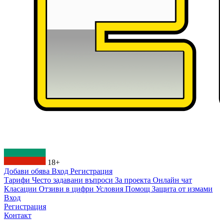
18+
Добави обява
Вход
Регистрация
Тарифи
Често задавани въпроси
За проекта
Онлайн чат
Класации
Отзиви в цифри
Условия
Помощ
Защита от измами
Вход
Регистрация
Контакт