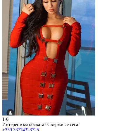
1-6
2
Интерес към обявата?
Свържи се сега!
И
+359 33774328725
+