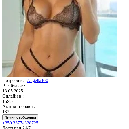
Потребител
Angella100
В сайта от
:
13.05.2025
Онлайн в
:
16:45
Активни обяви
:
137
Лични съобщения
+359 33774328725
Достъпен 24/7