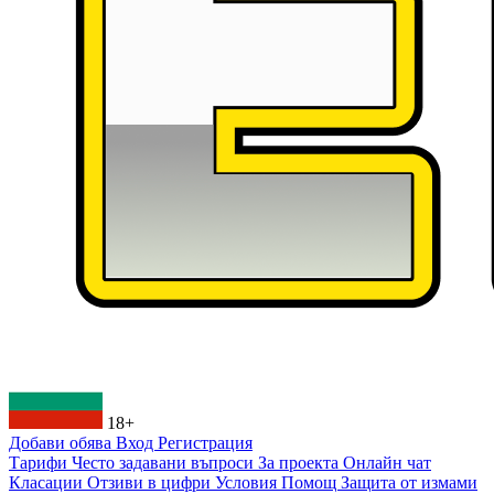
18+
Добави обява
Вход
Регистрация
Тарифи
Често задавани въпроси
За проекта
Онлайн чат
Класации
Отзиви в цифри
Условия
Помощ
Защита от измами