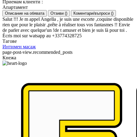
Приемам клиенти
:
Апартамент
Описание на обявата
Отзиви
(
)
Коментари/въпроси
(
)
Salut !!! Je m appel Angella , je suis une escorte ,coquine disponible
rien que pour le plaisir ,prête à réaliser tous vos fantasmes !! Envie
de parler avec quelque'un !de t amuser et bien je suis là pour toi .
Écris moi sur watsapp au +33774328725
Тагове
Интимен масаж
page-post-view.recommended_posts
Кнежа