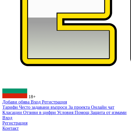
18+
Добави обява
Вход
Регистрация
Тарифи
Често задавани въпроси
За проекта
Онлайн чат
Класации
Отзиви в цифри
Условия
Помощ
Защита от измами
Вход
Регистрация
Контакт