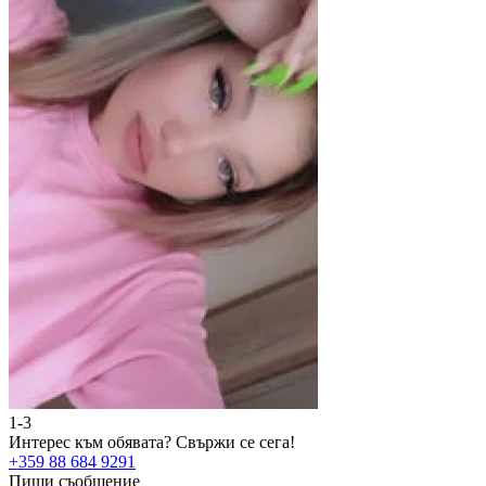
1-3
2
Интерес към обявата?
Свържи се сега!
И
+359 88 684 9291
+
Пиши съобщение