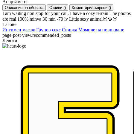
Апартамент
Описание на обявата
Отзиви
(
)
Коментари/въпроси
(
)
I am waiting non stop for your call. I have a cozy terrain The photos
are real 100% minva 30 min -70 lv Little sexy animal😍💲😍
Тагове
Интимен масаж
Групов секс
Свирка
Момиче на повикване
page-post-view.recommended_posts
Левски