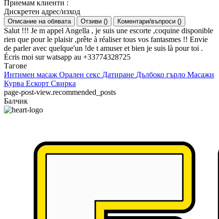
Приемам клиенти
:
Дискретен адрес/изход
Описание на обявата
Отзиви
(
)
Коментари/въпроси
(
)
Salut !!! Je m appel Angella , je suis une escorte ,coquine disponible
rien que pour le plaisir ,prête à réaliser tous vos fantasmes !! Envie
de parler avec quelque'un !de t amuser et bien je suis là pour toi .
Écris moi sur watsapp au +33774328725
Тагове
Интимен масаж
Орален секс
Датиране
Дълбоко гърло
Масажи
Курва
Ескорт
Свирка
page-post-view.recommended_posts
Балчик