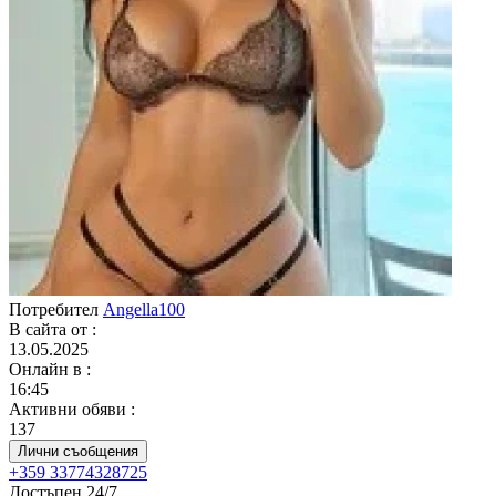
Потребител
Angella100
В сайта от
:
13.05.2025
Онлайн в
:
16:45
Активни обяви
:
137
Лични съобщения
+359 33774328725
Достъпен 24/7