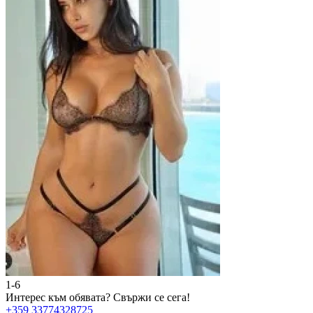
1-6
2
Интерес към обявата?
Свържи се сега!
И
+359 33774328725
+