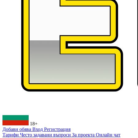
18+
Добави обява
Вход
Регистрация
Тарифи
Често задавани въпроси
За проекта
Онлайн чат