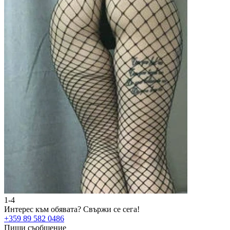
1-4
Интерес към обявата?
Свържи се сега!
+359 89 582 0486
Пиши съобщение