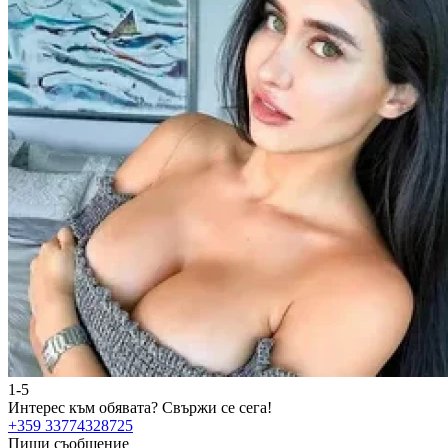
1-5
Интерес към обявата?
Свържи се сега!
+359 33774328725
Пиши съобщение