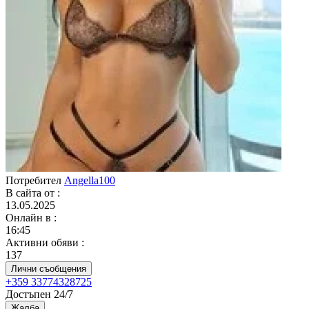
Потребител
Angella100
В сайта от
:
13.05.2025
Онлайн в
:
16:45
Активни обяви
:
137
Лични съобщения
+359 33774328725
Достъпен 24/7
Жалба