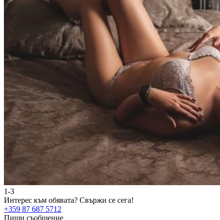
1-3
Интерес към обявата?
Свържи се сега!
+359 87 687 5712
Пиши съобщение