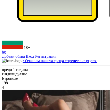
18+
bg
Добави обява
Вход
Регистрация
• Очаквам нашата среща с трепет в сърцето.
преди 1 година
Индивидуално
Етрополе
198
4