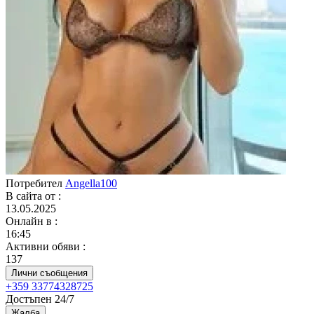
Потребител
Angella100
В сайта от
:
13.05.2025
Онлайн в
:
16:45
Активни обяви
:
137
Лични съобщения
+359 33774328725
Достъпен 24/7
Жалба