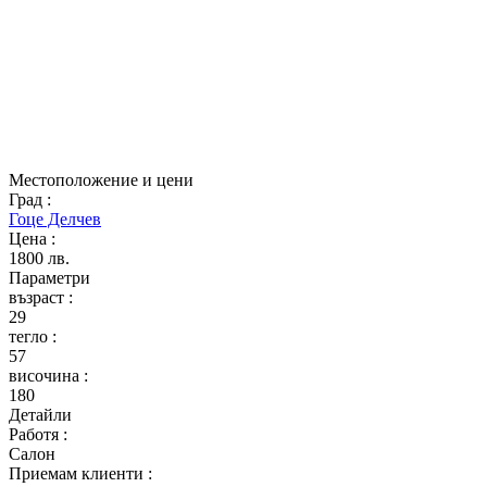
Местоположение и цени
Град
:
Гоце Делчев
Цена
:
1800 лв.
Параметри
възраст
:
29
тегло
:
57
височина
:
180
Детайли
Работя
:
Салон
Приемам клиенти
: