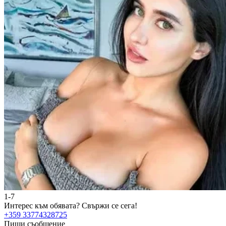
1-7
Интерес към обявата?
Свържи се сега!
+359 33774328725
Пиши съобщение