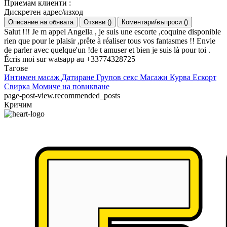
Приемам клиенти
:
Дискретен адрес/изход
Описание на обявата
Отзиви
(
)
Коментари/въпроси
(
)
Salut !!! Je m appel Angella , je suis une escorte ,coquine disponible
rien que pour le plaisir ,prête à réaliser tous vos fantasmes !! Envie
de parler avec quelque'un !de t amuser et bien je suis là pour toi .
Écris moi sur watsapp au +33774328725
Тагове
Интимен масаж
Датиране
Групов секс
Масажи
Курва
Ескорт
Свирка
Момиче на повикване
page-post-view.recommended_posts
Кричим