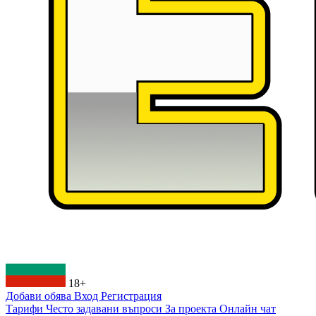
18+
Добави обява
Вход
Регистрация
Тарифи
Често задавани въпроси
За проекта
Онлайн чат