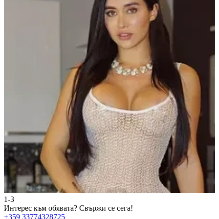
1-3
2
Интерес към обявата?
Свържи се сега!
И
+359 33774328725
+