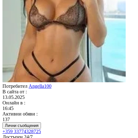
Потребител
Angella100
В сайта от
:
13.05.2025
Онлайн в
:
16:45
Активни обяви
:
137
Лични съобщения
+359 33774328725
Достъпен 24/7