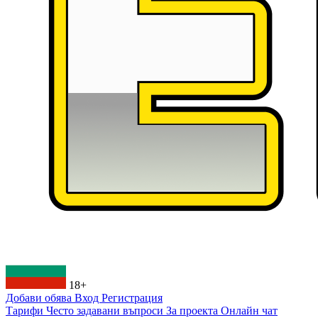
18+
Добави обява
Вход
Регистрация
Тарифи
Често задавани въпроси
За проекта
Онлайн чат