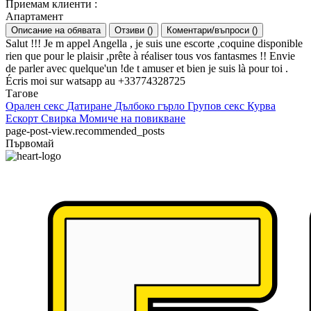
Приемам клиенти
:
Апартамент
Описание на обявата
Отзиви
(
)
Коментари/въпроси
(
)
Salut !!! Je m appel Angella , je suis une escorte ,coquine disponible
rien que pour le plaisir ,prête à réaliser tous vos fantasmes !! Envie
de parler avec quelque'un !de t amuser et bien je suis là pour toi .
Écris moi sur watsapp au +33774328725
Тагове
Орален секс
Датиране
Дълбоко гърло
Групов секс
Курва
Ескорт
Свирка
Момиче на повикване
page-post-view.recommended_posts
Първомай