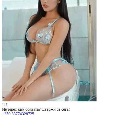
1-7
2
Интерес към обявата?
Свържи се сега!
И
+359 33774328725
+