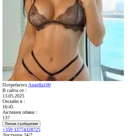
Потребител
Angella100
В сайта от
:
13.05.2025
Онлайн в
:
16:45
Активни обяви
:
137
Лични съобщения
+359 33774328725
Достъпен 24/7