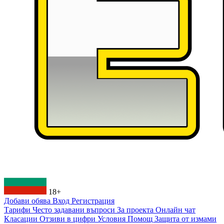
18+
Добави обява
Вход
Регистрация
Тарифи
Често задавани въпроси
За проекта
Онлайн чат
Класации
Отзиви в цифри
Условия
Помощ
Защита от измами