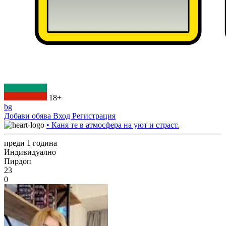
18+
bg
Добави обява
Вход
Регистрация
• Каня те в атмосфера на уют и страст.
преди 1 година
Индивидуално
Пирдоп
23
0