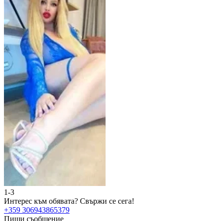
1-3
2
Интерес към обявата?
Свържи се сега!
И
+359 306943865379
+
Пиши съобщение