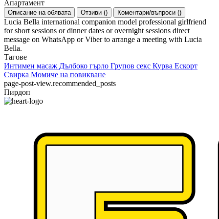
Апартамент
Описание на обявата
Отзиви
(
)
Коментари/въпроси
(
)
Lucia Bella international companion model professional girlfriend
for short sessions or dinner dates or overnight sessions direct
message on WhatsApp or Viber to arrange a meeting with Lucia
Bella.
Тагове
Интимен масаж
Дълбоко гърло
Групов секс
Курва
Ескорт
Свирка
Момиче на повикване
page-post-view.recommended_posts
Пирдоп