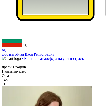
18+
bg
Добави обява
Вход
Регистрация
• Каня те в атмосфера на уют и страст.
преди 1 година
Индивидуално
Лом
145
11