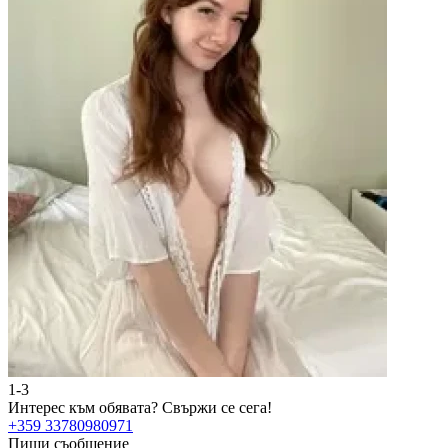
1-3
2
Интерес към обявата?
Свържи се сега!
И
+359 33780980971
+
Пиши съобщение