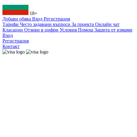
18+
Добави обява
Вход
Регистрация
Тарифи
Често задавани въпроси
За проекта
Онлайн чат
Класации
Отзиви в цифри
Условия
Помощ
Защита от измами
Вход
Регистрация
Контакт