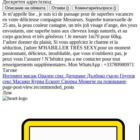
Дискретен адрес/изход
Описание на обявата
Отзиви
(
)
Коментари/въпроси
(
)
Je m’appelle lise , je suis ici de passage pour de superbes vacances
en votre délicieuse compagnie Messieurs. Superbe transexuelle de
25 ans, la peau couleur castagne, un très joli visage d’ange, des yeux
envoutants, une superbe trans aux cheveux longs naturels, et au
corps gracieux et très généreux ! Je mesure 1m70 pour 60kg.
J’adore donner du plaisir, Si vous appréciez le charme et la
séduction, j'adore M'HABILLER TRÈS SEXY,pour un moment
passionnant, délicieux, inoubliable, que vous n'oublierez pas, je
peux vous l’assurer ! N’hésitez pas a me contacter pour tout
renseignements supplémentaires. Mon WhatsApp : +33780980971
Тагове
Интимен масаж
Орален секс
Датиране
Дълбоко гърло
Групов
секс
Масажи
Курва
Ескорт
Свирка
Момиче на повикване
page-post-view.recommended_posts
Лом