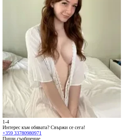
1-4
2
Интерес към обявата?
Свържи се сега!
И
+359 33780980971
+
Пиши съобщение