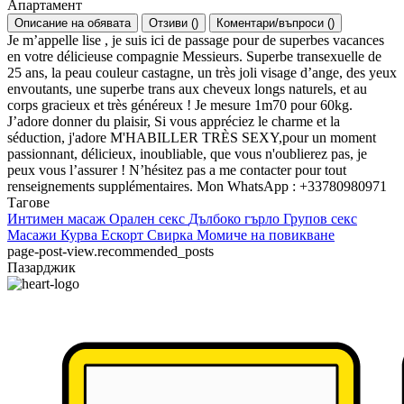
Апартамент
Описание на обявата
Отзиви
(
)
Коментари/въпроси
(
)
Je m’appelle lise , je suis ici de passage pour de superbes vacances
en votre délicieuse compagnie Messieurs. Superbe transexuelle de
25 ans, la peau couleur castagne, un très joli visage d’ange, des yeux
envoutants, une superbe trans aux cheveux longs naturels, et au
corps gracieux et très généreux ! Je mesure 1m70 pour 60kg.
J’adore donner du plaisir, Si vous appréciez le charme et la
séduction, j'adore M'HABILLER TRÈS SEXY,pour un moment
passionnant, délicieux, inoubliable, que vous n'oublierez pas, je
peux vous l’assurer ! N’hésitez pas a me contacter pour tout
renseignements supplémentaires. Mon WhatsApp : +33780980971
Тагове
Интимен масаж
Орален секс
Дълбоко гърло
Групов секс
Масажи
Курва
Ескорт
Свирка
Момиче на повикване
page-post-view.recommended_posts
Пазарджик