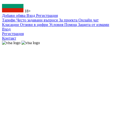
18+
Добави обява
Вход
Регистрация
Тарифи
Често задавани въпроси
За проекта
Онлайн чат
Класации
Отзиви в цифри
Условия
Помощ
Защита от измами
Вход
Регистрация
Контакт