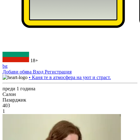
18+
bg
Добави обява
Вход
Регистрация
• Каня те в атмосфера на уют и страст.
преди 1 година
Салон
Пазарджик
403
1