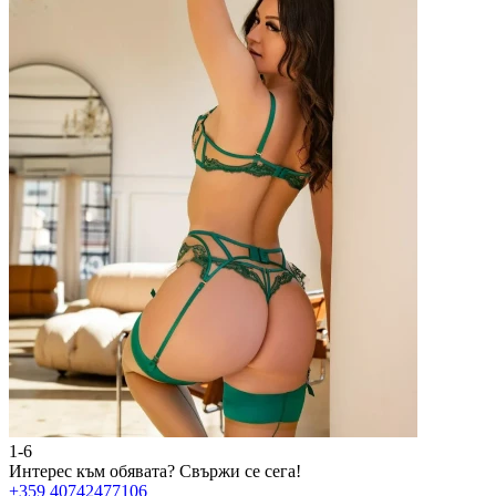
1-6
2
Интерес към обявата?
Свържи се сега!
И
+359 40742477106
+