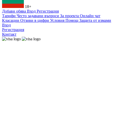
18+
Добави обява
Вход
Регистрация
Тарифи
Често задавани въпроси
За проекта
Онлайн чат
Класации
Отзиви в цифри
Условия
Помощ
Защита от измами
Вход
Регистрация
Контакт