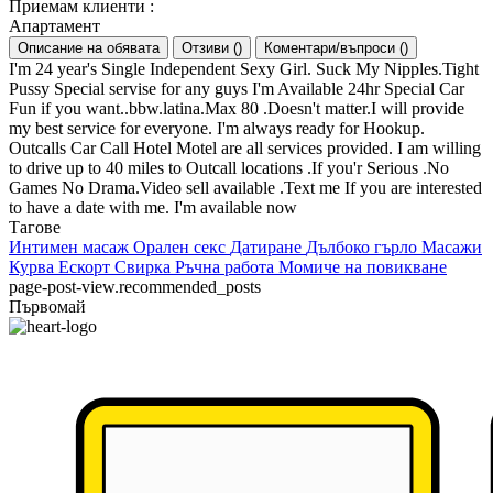
Приемам клиенти
:
Апартамент
Описание на обявата
Отзиви
(
)
Коментари/въпроси
(
)
I'm 24 year's Single Independent Sexy Girl. Suck My Nipples.Tight
Pussy Special servise for any guys I'm Available 24hr Special Car
Fun if you want..bbw.latina.Max 80 .Doesn't matter.I will provide
my best service for everyone. I'm always ready for Hookup.
Outcalls Car Call Hotel Motel are all services provided. I am willing
to drive up to 40 miles to Outcall locations .If you'r Serious .No
Games No Drama.Video sell available .Text me If you are interested
to have a date with me. I'm available now
Тагове
Интимен масаж
Орален секс
Датиране
Дълбоко гърло
Масажи
Курва
Ескорт
Свирка
Ръчна работа
Момиче на повикване
page-post-view.recommended_posts
Първомай