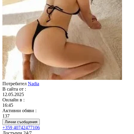
Потребител
Nadia
В сайта от
:
12.05.2025
Онлайн в
:
16:45
Активни обяви
:
137
Лични съобщения
+359 40742477106
Достъпен 24/7