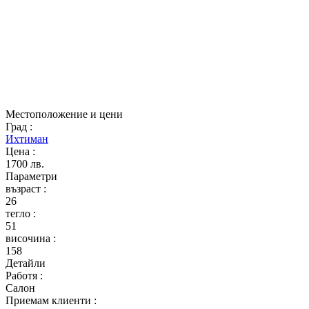
Местоположение и цени
Град
:
Ихтиман
Цена
:
1700 лв.
Параметри
възраст
:
26
тегло
:
51
височина
:
158
Детайли
Работя
:
Салон
Приемам клиенти
: