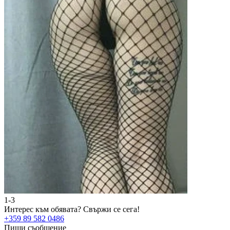
1-3
Интерес към обявата?
Свържи се сега!
+359 89 582 0486
Пиши съобщение