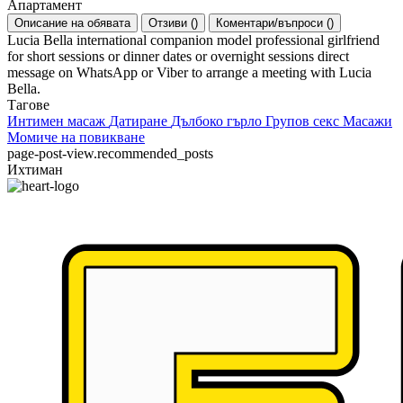
Апартамент
Описание на обявата
Отзиви
(
)
Коментари/въпроси
(
)
Lucia Bella international companion model professional girlfriend
for short sessions or dinner dates or overnight sessions direct
message on WhatsApp or Viber to arrange a meeting with Lucia
Bella.
Тагове
Интимен масаж
Датиране
Дълбоко гърло
Групов секс
Масажи
Момиче на повикване
page-post-view.recommended_posts
Ихтиман