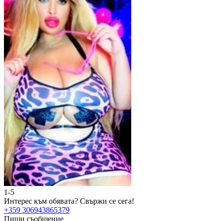
1-5
2
Интерес към обявата?
Свържи се сега!
И
+359 306943865379
+
Пиши съобщение