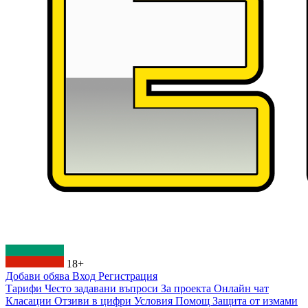
18+
Добави обява
Вход
Регистрация
Тарифи
Често задавани въпроси
За проекта
Онлайн чат
Класации
Отзиви в цифри
Условия
Помощ
Защита от измами