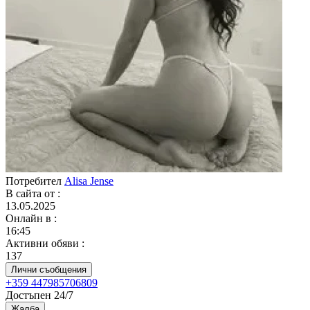
Потребител
Alisa Jense
В сайта от
:
13.05.2025
Онлайн в
:
16:45
Активни обяви
:
137
Лични съобщения
+359 447985706809
Достъпен 24/7
Жалба