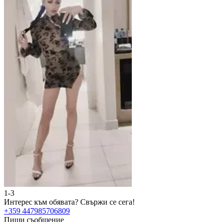
1-3
Интерес към обявата?
Свържи се сега!
+359 447985706809
Пиши съобщение