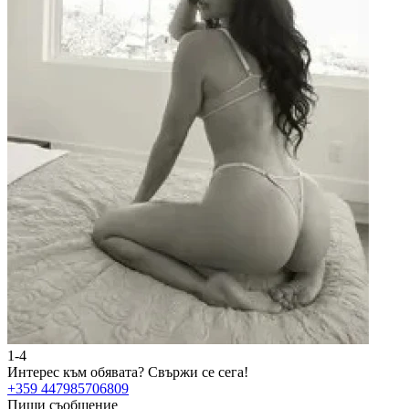
1-4
Интерес към обявата?
Свържи се сега!
+359 447985706809
Пиши съобщение