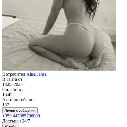
Потребител
Alisa Jense
В сайта от
:
13.05.2025
Онлайн в
:
16:45
Активни обяви
:
137
Лични съобщения
+359 447985706809
Достъпен 24/7
Жалба