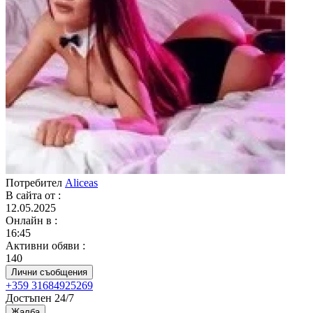
Потребител
Aliceas
В сайта от
:
12.05.2025
Онлайн в
:
16:45
Активни обяви
:
140
Лични съобщения
+359 31684925269
Достъпен 24/7
Жалба