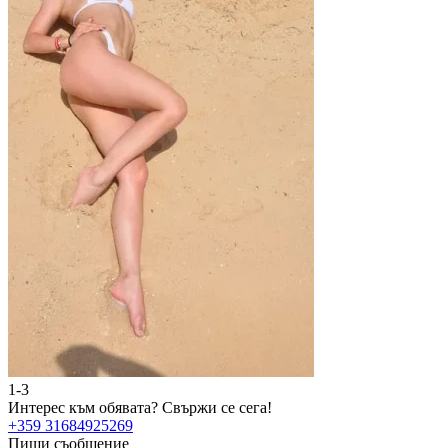
1-3
Интерес към обявата?
Свържи се сега!
+359 31684925269
Пиши съобщение