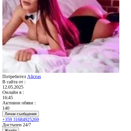
Потребител
Aliceas
В сайта от
:
12.05.2025
Онлайн в
:
16:45
Активни обяви
:
140
Лични съобщения
+359 31684925269
Достъпен 24/7
Жалба