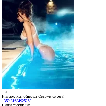
1-4
Интерес към обявата?
Свържи се сега!
+359 31684925269
Пиши съобщение