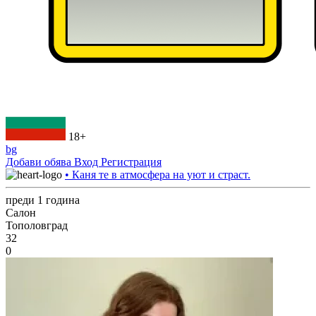
18+
bg
Добави обява
Вход
Регистрация
• Каня те в атмосфера на уют и страст.
преди 1 година
Салон
Тополовград
32
0