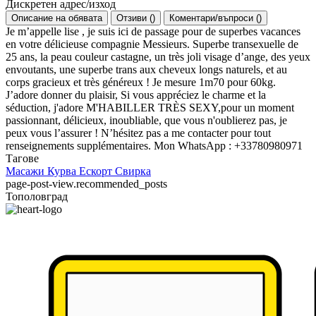
Дискретен адрес/изход
Описание на обявата
Отзиви
(
)
Коментари/въпроси
(
)
Je m’appelle lise , je suis ici de passage pour de superbes vacances
en votre délicieuse compagnie Messieurs. Superbe transexuelle de
25 ans, la peau couleur castagne, un très joli visage d’ange, des yeux
envoutants, une superbe trans aux cheveux longs naturels, et au
corps gracieux et très généreux ! Je mesure 1m70 pour 60kg.
J’adore donner du plaisir, Si vous appréciez le charme et la
séduction, j'adore M'HABILLER TRÈS SEXY,pour un moment
passionnant, délicieux, inoubliable, que vous n'oublierez pas, je
peux vous l’assurer ! N’hésitez pas a me contacter pour tout
renseignements supplémentaires. Mon WhatsApp : +33780980971
Тагове
Масажи
Курва
Ескорт
Свирка
page-post-view.recommended_posts
Тополовград