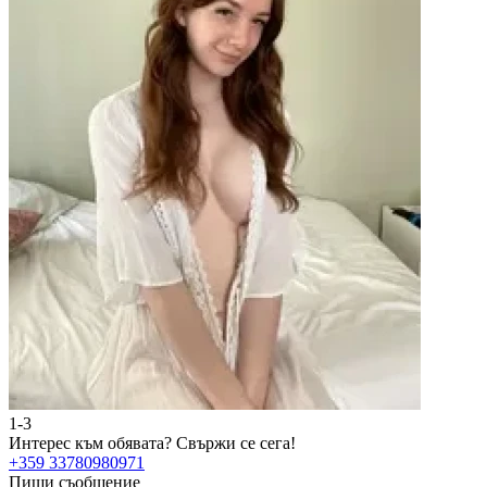
1-3
2
Интерес към обявата?
Свържи се сега!
И
+359 33780980971
+
Пиши съобщение