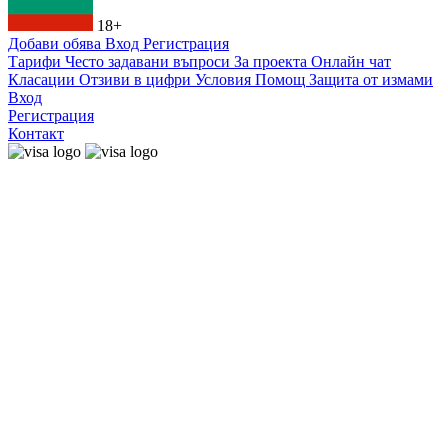
18+
Добави обява
Вход
Регистрация
Тарифи
Често задавани въпроси
За проекта
Онлайн чат
Класации
Отзиви в цифри
Условия
Помощ
Защита от измами
Вход
Регистрация
Контакт