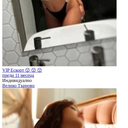
VIP Ескорт 😗 😗 😗
преди 11 месеца
Индивидуално
Велико Търново