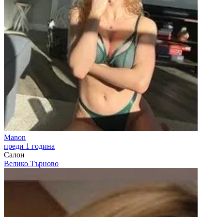
Manon
преди 1 година
Салон
Велико Търново