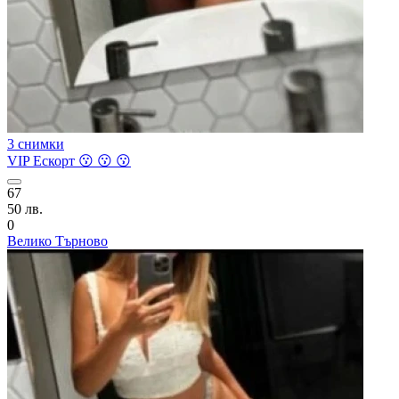
3 снимки
VIP Ескорт 😗 😗 😗
67
50 лв.
0
Велико Търново