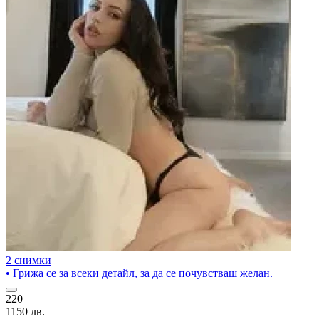
2 снимки
• Грижа се за всеки детайл, за да се почувстваш желан.
220
1150 лв.