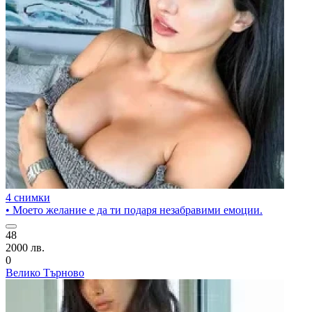
4 снимки
• Моето желание е да ти подаря незабравими емоции.
48
2000 лв.
0
Велико Търново