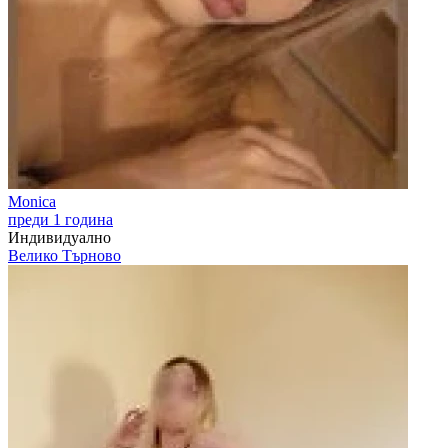
Monica
преди 1 година
Индивидуално
Велико Търново