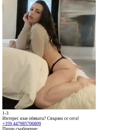
1-3
Интерес към обявата?
Свържи се сега!
+359 447985706809
Пиши съобщение