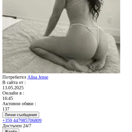
Потребител
Alisa Jense
В сайта от
:
13.05.2025
Онлайн в
:
16:45
Активни обяви
:
137
Лични съобщения
+359 447985706809
Достъпен 24/7
Жалба