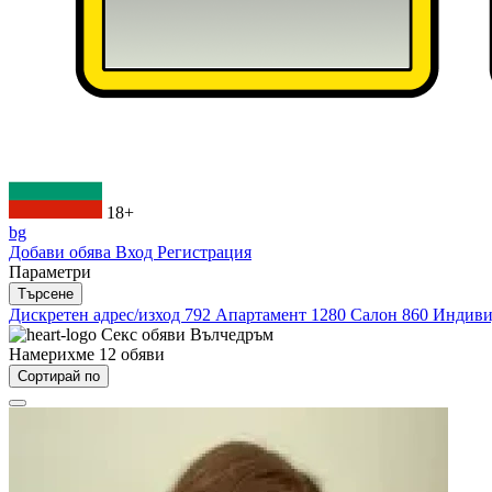
18+
bg
Добави обява
Вход
Регистрация
Параметри
Търсене
Дискретен адрес/изход
792
Апартамент
1280
Салон
860
Индиви
Секс обяви
Вълчедръм
Намерихме
12
обяви
Сортирай по