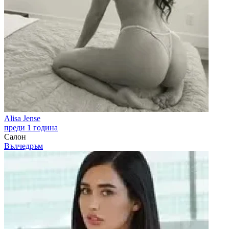
Alisa Jense
преди 1 година
Салон
Вълчедръм