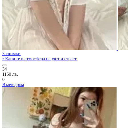
3 снимки
• Каня те в атмосфера на уют и страст.
34
1150 лв.
0
Вълчедръм