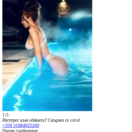
1-5
2
Интерес към обявата?
Свържи се сега!
И
+359 31684925269
+
Пиши съобщение