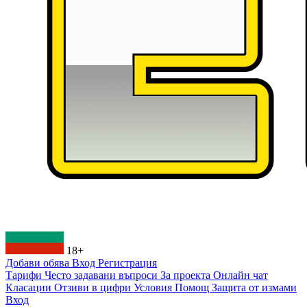
18+
Добави обява
Вход
Регистрация
Тарифи
Често задавани въпроси
За проекта
Онлайн чат
Класации
Отзиви в цифри
Условия
Помощ
Защита от измами
Вход