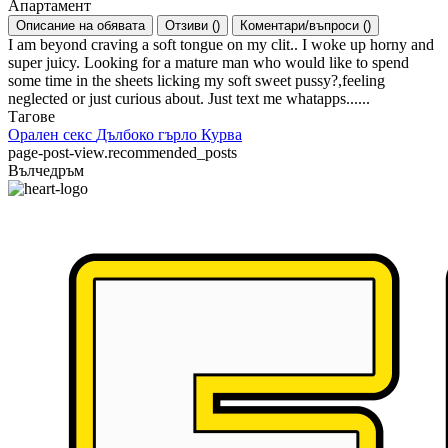
Апартамент
Описание на обявата
Отзиви
(
)
Коментари/въпроси
(
)
I am beyond craving a soft tongue on my clit.. I woke up horny and
super juicy. Looking for a mature man who would like to spend
some time in the sheets licking my soft sweet pussy?,feeling
neglected or just curious about. Just text me whatapps......
Тагове
Орален секс
Дълбоко гърло
Курва
page-post-view.recommended_posts
Вълчедръм