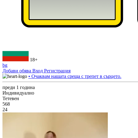
18+
bg
Добави обява
Вход
Регистрация
• Очаквам нашата среща с трепет в сърцето.
преди 1 година
Индивидуално
Тетевен
568
24