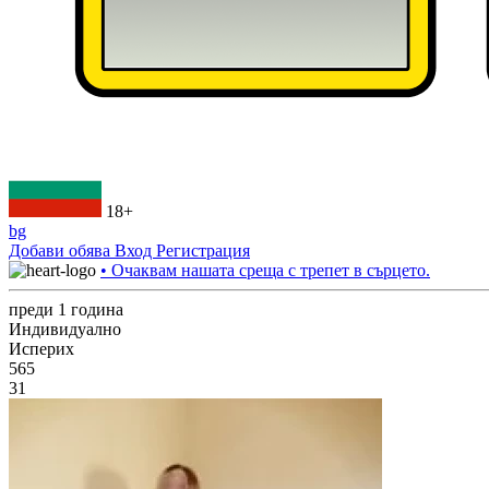
18+
bg
Добави обява
Вход
Регистрация
• Очаквам нашата среща с трепет в сърцето.
преди 1 година
Индивидуално
Исперих
565
31