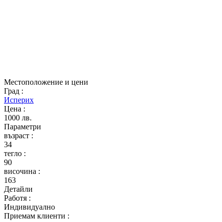
Местоположение и цени
Град
:
Исперих
Цена
:
1000 лв.
Параметри
възраст
:
34
тегло
:
90
височина
:
163
Детайли
Работя
:
Индивидуално
Приемам клиенти
: