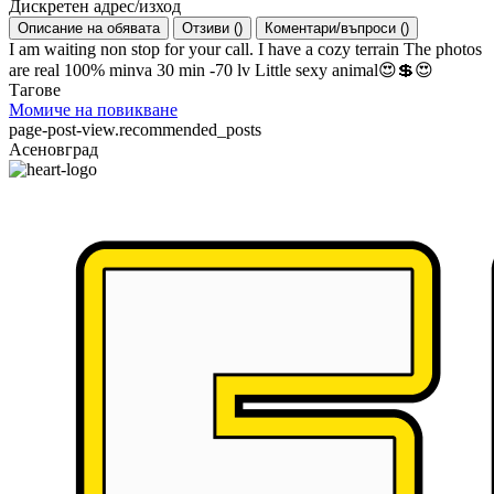
Дискретен адрес/изход
Описание на обявата
Отзиви
(
)
Коментари/въпроси
(
)
I am waiting non stop for your call. I have a cozy terrain The photos
are real 100% minva 30 min -70 lv Little sexy animal😍💲😍
Тагове
Момиче на повикване
page-post-view.recommended_posts
Асеновград