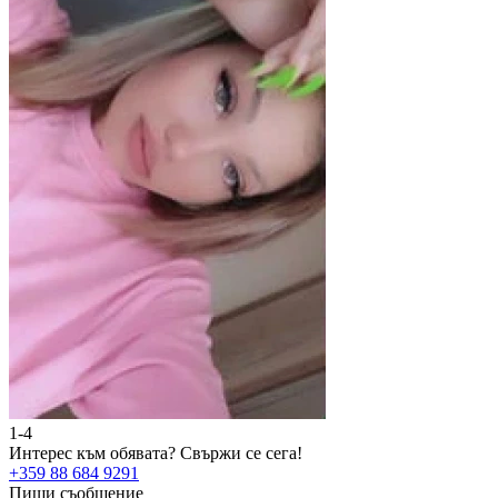
1-4
2
Интерес към обявата?
Свържи се сега!
И
+359 88 684 9291
+
Пиши съобщение