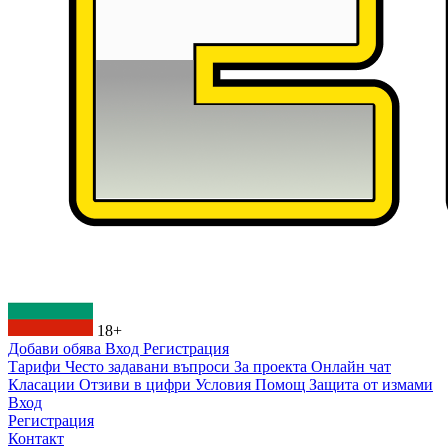
18+
Добави обява
Вход
Регистрация
Тарифи
Често задавани въпроси
За проекта
Онлайн чат
Класации
Отзиви в цифри
Условия
Помощ
Защита от измами
Вход
Регистрация
Контакт