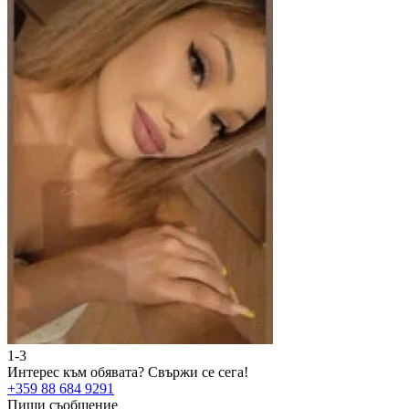
1-3
2
Интерес към обявата?
Свържи се сега!
И
+359 88 684 9291
+
Пиши съобщение