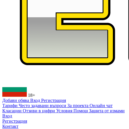
18+
Добави обява
Вход
Регистрация
Тарифи
Често задавани въпроси
За проекта
Онлайн чат
Класации
Отзиви в цифри
Условия
Помощ
Защита от измами
Вход
Регистрация
Контакт