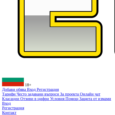
18+
Добави обява
Вход
Регистрация
Тарифи
Често задавани въпроси
За проекта
Онлайн чат
Класации
Отзиви в цифри
Условия
Помощ
Защита от измами
Вход
Регистрация
Контакт