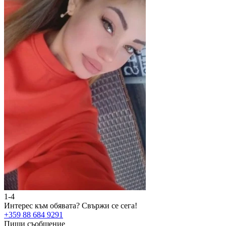
1-4
2
Интерес към обявата?
Свържи се сега!
И
+359 88 684 9291
+
Пиши съобщение