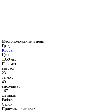
Местоположение и цени
Град
:
Кубрат
Цена
:
1350 лв.
Параметри
възраст
:
23
тегло
:
49
височина
:
167
Детайли
Работя
:
Салон
Приемам клиенти
: