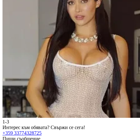
1-3
Интерес към обявата?
Свържи се сега!
+359 33774328725
Пиши съобщение