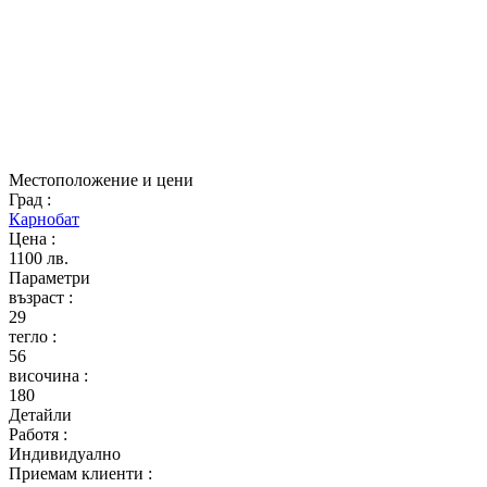
Местоположение и цени
Град
:
Карнобат
Цена
:
1100 лв.
Параметри
възраст
:
29
тегло
:
56
височина
:
180
Детайли
Работя
:
Индивидуално
Приемам клиенти
: