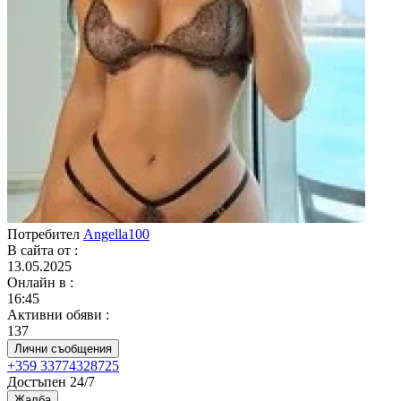
Потребител
Angella100
В сайта от
:
13.05.2025
Онлайн в
:
16:45
Активни обяви
:
137
Лични съобщения
+359 33774328725
Достъпен 24/7
Жалба