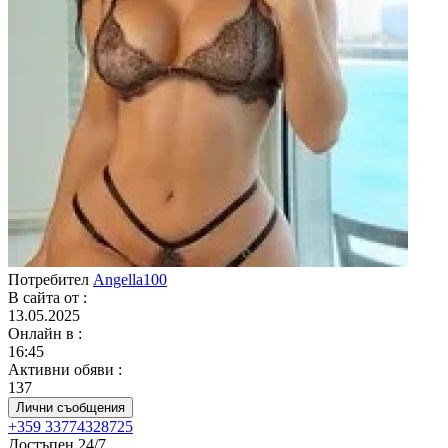
Потребител
Angella100
В сайта от
:
13.05.2025
Онлайн в
:
16:45
Активни обяви
:
137
Лични съобщения
+359 33774328725
Достъпен 24/7