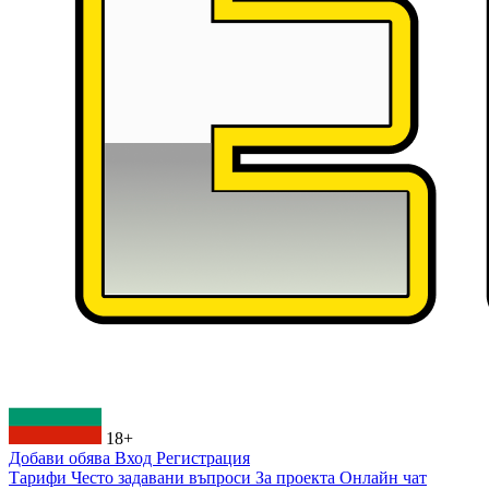
18+
Добави обява
Вход
Регистрация
Тарифи
Често задавани въпроси
За проекта
Онлайн чат