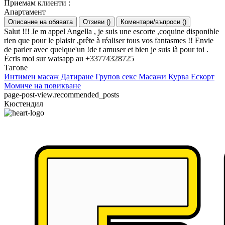
Приемам клиенти
:
Апартамент
Описание на обявата
Отзиви
(
)
Коментари/въпроси
(
)
Salut !!! Je m appel Angella , je suis une escorte ,coquine disponible
rien que pour le plaisir ,prête à réaliser tous vos fantasmes !! Envie
de parler avec quelque'un !de t amuser et bien je suis là pour toi .
Écris moi sur watsapp au +33774328725
Тагове
Интимен масаж
Датиране
Групов секс
Масажи
Курва
Ескорт
Момиче на повикване
page-post-view.recommended_posts
Кюстендил