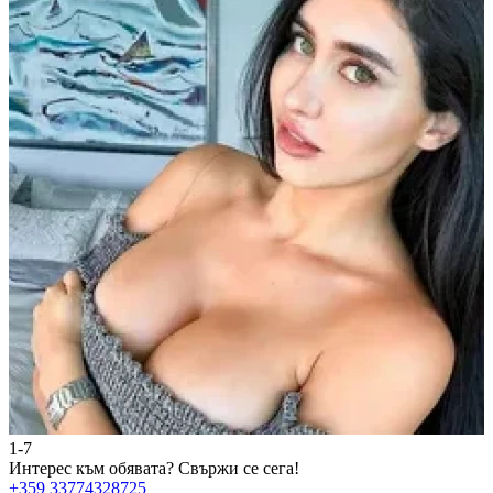
1-7
2
Интерес към обявата?
Свържи се сега!
И
+359 33774328725
+