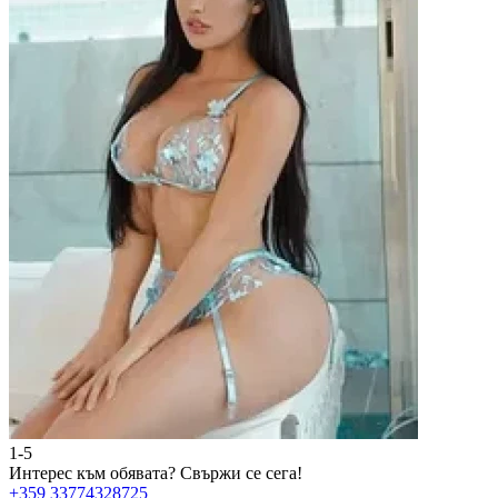
1-5
2
Интерес към обявата?
Свържи се сега!
И
+359 33774328725
+