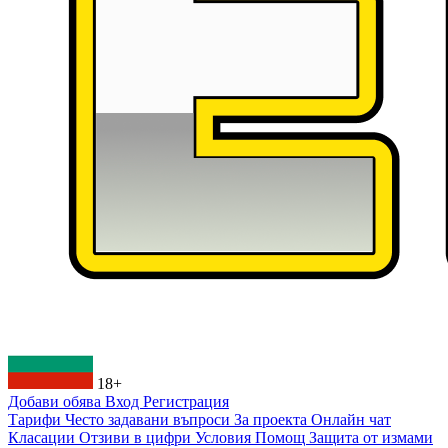
18+
Добави обява
Вход
Регистрация
Тарифи
Често задавани въпроси
За проекта
Онлайн чат
Класации
Отзиви в цифри
Условия
Помощ
Защита от измами