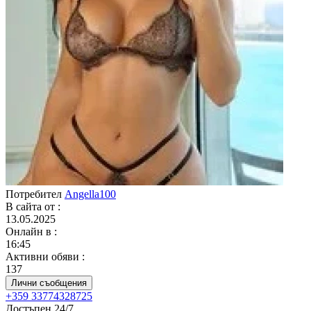
Потребител
Angella100
В сайта от
:
13.05.2025
Онлайн в
:
16:45
Активни обяви
:
137
Лични съобщения
+359 33774328725
Достъпен 24/7