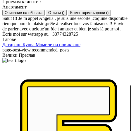
Приемам клиенти
:
Апартамент
Описание на обявата
Отзиви
(
)
Коментари/въпроси
(
)
Salut !!! Je m appel Angella , je suis une escorte ,coquine disponible
rien que pour le plaisir ,prête à réaliser tous vos fantasmes !! Envie
de parler avec quelque'un !de t amuser et bien je suis là pour toi .
Écris moi sur watsapp au +33774328725
Тагове
Датиране
Курва
Момиче на повикване
page-post-view.recommended_posts
Велики Преслав