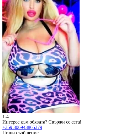
1-4
2
Интерес към обявата?
Свържи се сега!
И
+359 306943865379
+
Пиши съобщение