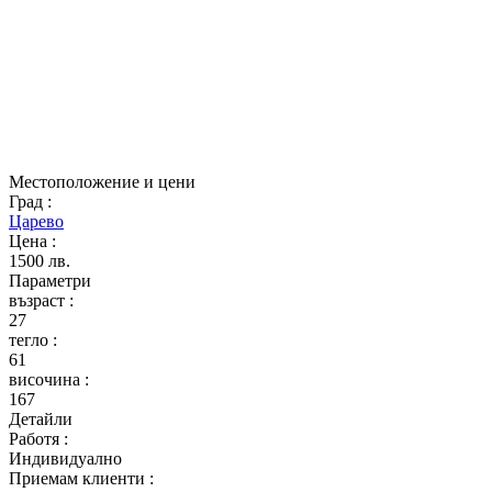
Местоположение и цени
Град
:
Царево
Цена
:
1500 лв.
Параметри
възраст
:
27
тегло
:
61
височина
:
167
Детайли
Работя
:
Индивидуално
Приемам клиенти
: