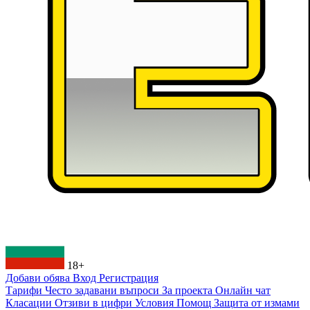
18+
Добави обява
Вход
Регистрация
Тарифи
Често задавани въпроси
За проекта
Онлайн чат
Класации
Отзиви в цифри
Условия
Помощ
Защита от измами