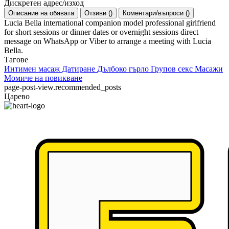
Дискретен адрес/изход
Описание на обявата
Отзиви
(
)
Коментари/въпроси
(
)
Lucia Bella international companion model professional girlfriend
for short sessions or dinner dates or overnight sessions direct
message on WhatsApp or Viber to arrange a meeting with Lucia
Bella.
Тагове
Интимен масаж
Датиране
Дълбоко гърло
Групов секс
Масажи
Момиче на повикване
page-post-view.recommended_posts
Царево