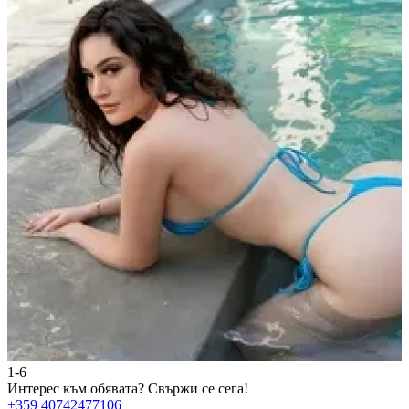
1-6
2
Интерес към обявата?
Свържи се сега!
И
+359 40742477106
+