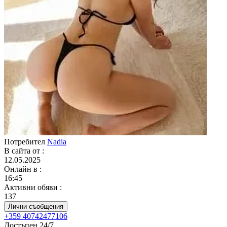
Потребител
Nadia
В сайта от
:
12.05.2025
Онлайн в
:
16:45
Активни обяви
:
137
Лични съобщения
+359 40742477106
Достъпен 24/7