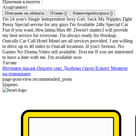
Приемам клиенти
:
Апартамент
Описание на обявата
Отзиви
(
)
Коментари/въпроси
(
)
I'm 24 year's Single Independent Sexy Girl. Suck My Nipples.Tight
Pussy Special servise for any guys I'm Available 24hr Special Car
Fun if you want..bbw.latina.Max 80 .Doesn't matter.I will provide
my best service for everyone. I'm always ready for Hookup.
Outcalls Car Call Hotel Motel are all services provided. I am willing
to drive up to 40 miles to Outcall locations .If you'r Serious .No
Games No Drama.Video sell available .Text me If you are interested
to have a date with me. I'm available now
Тагове
Интимен масаж
Орален секс
Дълбоко гърло
Ескорт
Момиче
на повикване
page-post-view.recommended_posts
Царево