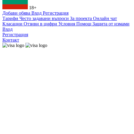
18+
Добави обява
Вход
Регистрация
Тарифи
Често задавани въпроси
За проекта
Онлайн чат
Класации
Отзиви в цифри
Условия
Помощ
Защита от измами
Вход
Регистрация
Контакт