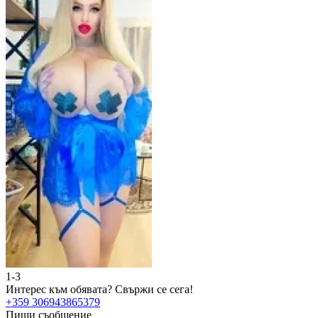
1-3
Интерес към обявата?
Свържи се сега!
+359 306943865379
Пиши съобщение