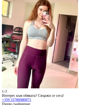
1-3
Интерес към обявата?
Свържи се сега!
+359 33780980971
Пиши съобщение