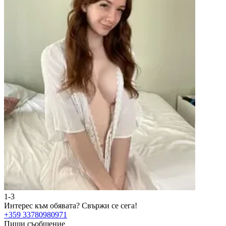
1-3
Интерес към обявата?
Свържи се сега!
+359 33780980971
Пиши съобщение