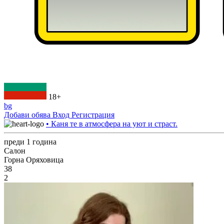
18+
bg
Добави обява
Вход
Регистрация
• Каня те в атмосфера на уют и страст.
преди 1 година
Салон
Горна Оряховица
38
2