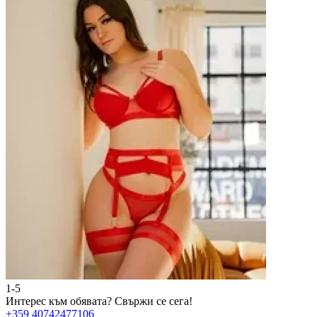
1-5
2
Интерес към обявата?
Свържи се сега!
И
+359 40742477106
+