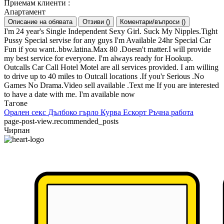
Приемам клиенти
:
Апартамент
Описание на обявата
Отзиви
(
)
Коментари/въпроси
(
)
I'm 24 year's Single Independent Sexy Girl. Suck My Nipples.Tight
Pussy Special servise for any guys I'm Available 24hr Special Car
Fun if you want..bbw.latina.Max 80 .Doesn't matter.I will provide
my best service for everyone. I'm always ready for Hookup.
Outcalls Car Call Hotel Motel are all services provided. I am willing
to drive up to 40 miles to Outcall locations .If you'r Serious .No
Games No Drama.Video sell available .Text me If you are interested
to have a date with me. I'm available now
Тагове
Орален секс
Дълбоко гърло
Курва
Ескорт
Ръчна работа
page-post-view.recommended_posts
Чирпан