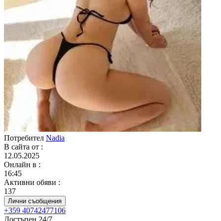
Потребител
Nadia
В сайта от
:
12.05.2025
Онлайн в
:
16:45
Активни обяви
:
137
Лични съобщения
+359 40742477106
Достъпен 24/7