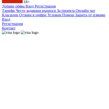
18+
Добави обява
Вход
Регистрация
Тарифи
Често задавани въпроси
За проекта
Онлайн чат
Класации
Отзиви в цифри
Условия
Помощ
Защита от измами
Вход
Регистрация
Контакт