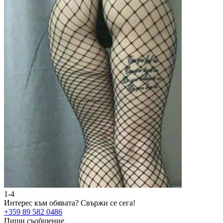
1-4
Интерес към обявата?
Свържи се сега!
+359 89 582 0486
Пиши съобщение