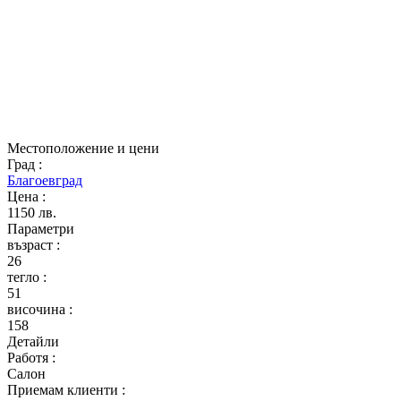
Местоположение и цени
Град
:
Благоевград
Цена
:
1150 лв.
Параметри
възраст
:
26
тегло
:
51
височина
:
158
Детайли
Работя
:
Салон
Приемам клиенти
: