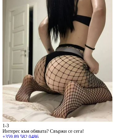
1-3
2
Интерес към обявата?
Свържи се сега!
И
+359 89 582 0486
+