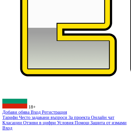
18+
Добави обява
Вход
Регистрация
Тарифи
Често задавани въпроси
За проекта
Онлайн чат
Класации
Отзиви в цифри
Условия
Помощ
Защита от измами
Вход