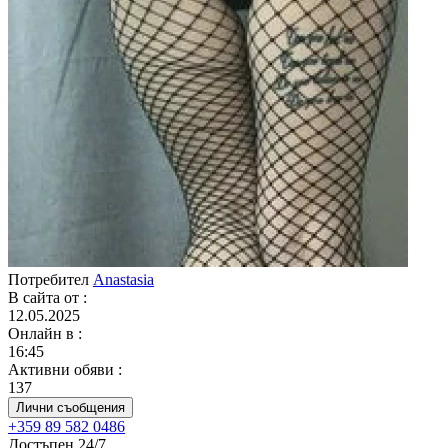
Потребител
Anastasia
В сайта от
:
12.05.2025
Онлайн в
:
16:45
Активни обяви
:
137
Лични съобщения
+359 89 582 0486
Достъпен 24/7