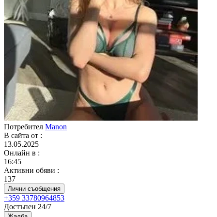
Потребител
Manon
В сайта от
:
13.05.2025
Онлайн в
:
16:45
Активни обяви
:
137
Лични съобщения
+359 33780964853
Достъпен 24/7
Жалба