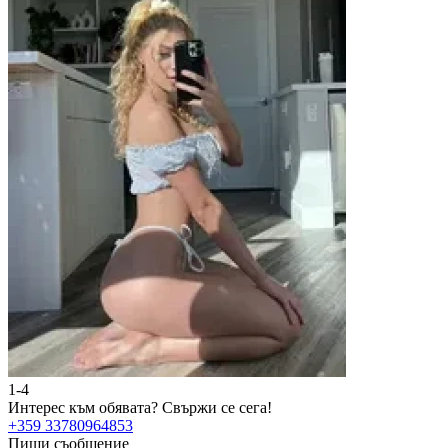
1-4
Интерес към обявата?
Свържи се сега!
+359 33780964853
Пиши съобщение