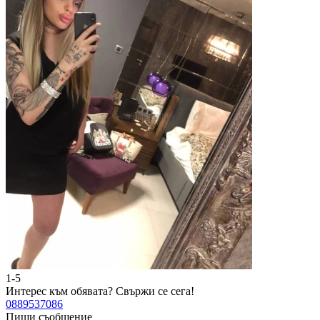
1-5
Интерес към обявата?
Свържи се сега!
0889537086
Пиши съобщение