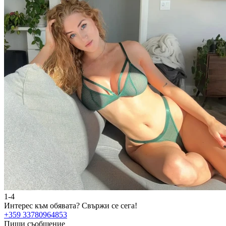
1-4
Интерес към обявата?
Свържи се сега!
+359 33780964853
Пиши съобщение