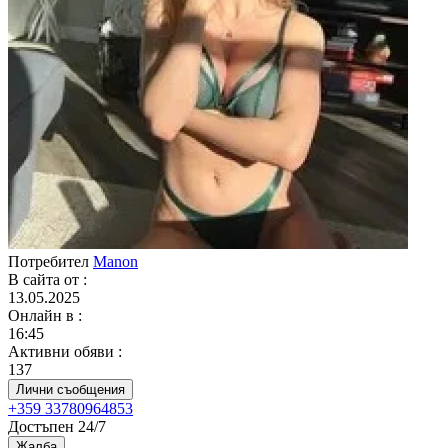
Потребител
Manon
В сайта от
:
13.05.2025
Онлайн в
:
16:45
Активни обяви
:
137
Лични съобщения
+359 33780964853
Достъпен 24/7
Жалба