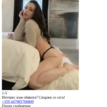
1-5
Интерес към обявата?
Свържи се сега!
+359 447985706809
Пиши съобщение