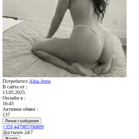
Потребител
Alisa Jense
В сайта от
:
13.05.2025
Онлайн в
:
16:45
Активни обяви
:
137
Лични съобщения
+359 447985706809
Достъпен 24/7
Жалба