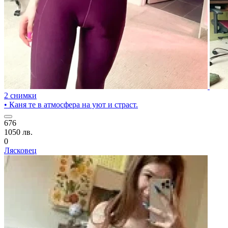
2 снимки
• Каня те в атмосфера на уют и страст.
676
1050 лв.
0
Лясковец