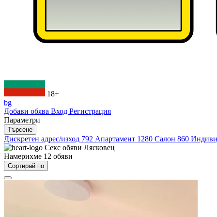
18+
bg
Добави обява
Вход
Регистрация
Параметри
Търсене
Дискретен адрес/изход
792
Апартамент
1280
Салон
860
Индиви
Секс обяви
Лясковец
Намерихме
12
обяви
Сортирай по