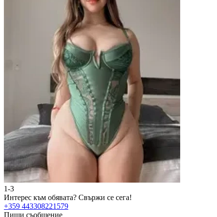
1-3
Интерес към обявата?
Свържи се сега!
+359 443308221579
Пиши съобщение