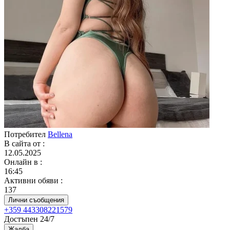
Потребител
Bellena
В сайта от
:
12.05.2025
Онлайн в
:
16:45
Активни обяви
:
137
Лични съобщения
+359 443308221579
Достъпен 24/7
Жалба