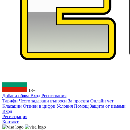
18+
Добави обява
Вход
Регистрация
Тарифи
Често задавани въпроси
За проекта
Онлайн чат
Класации
Отзиви в цифри
Условия
Помощ
Защита от измами
Вход
Регистрация
Контакт