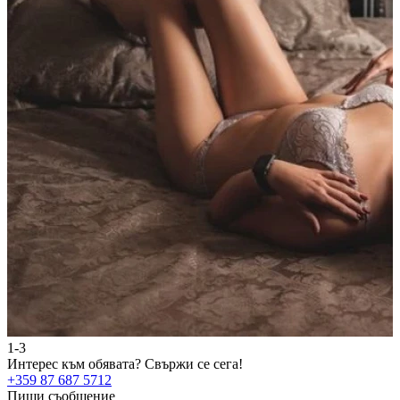
1-3
2
Интерес към обявата?
Свържи се сега!
И
+359 87 687 5712
+
Пиши съобщение