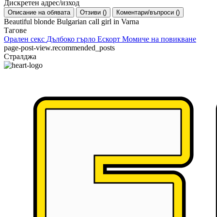
Дискретен адрес/изход
Описание на обявата
Отзиви
(
)
Коментари/въпроси
(
)
Beautiful blonde Bulgarian call girl in Varna
Тагове
Орален секс
Дълбоко гърло
Ескорт
Момиче на повикване
page-post-view.recommended_posts
Стралджа