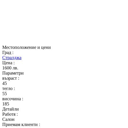
Местоположение и цени
Град
:
Стралджа
Цена
:
1600 лв.
Параметри
възраст
:
45
тегло
:
55
височина
:
185
Детайли
Работя
:
Салон
Приемам клиенти
: