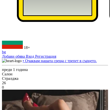
18+
bg
Добави обява
Вход
Регистрация
• Очаквам нашата среща с трепет в сърцето.
преди 1 година
Салон
Стралджа
26
0