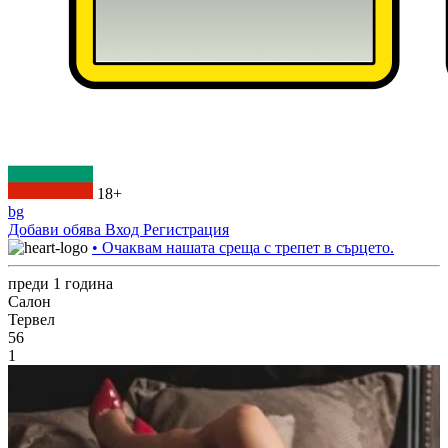
18+
bg
Добави обява
Вход
Регистрация
• Очаквам нашата среща с трепет в сърцето.
преди 1 година
Салон
Тервел
56
1