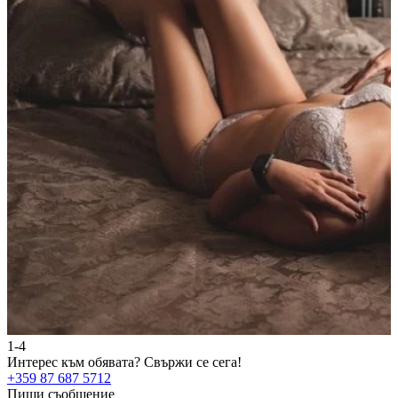
1-4
2
Интерес към обявата?
Свържи се сега!
И
+359 87 687 5712
+
Пиши съобщение