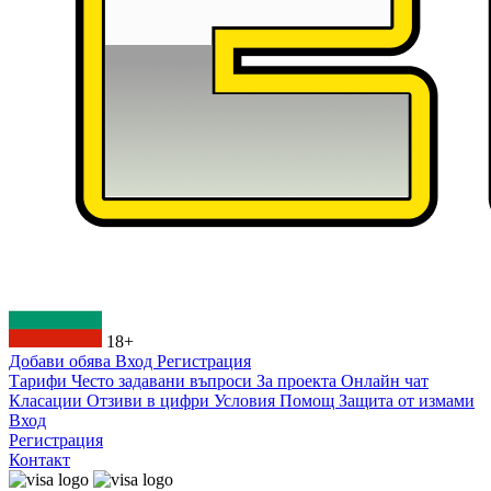
18+
Добави обява
Вход
Регистрация
Тарифи
Често задавани въпроси
За проекта
Онлайн чат
Класации
Отзиви в цифри
Условия
Помощ
Защита от измами
Вход
Регистрация
Контакт